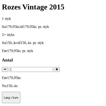
Rozes Vintage 2015
1 styk
fra
179
,
95
kr.
til
179
,
95
kr.
pr. styk
2+ styks
fra
150
,
-
kr.
til
150
,
-
kr.
pr. styk
Før
179
,
95
kr.
pr. styk
Antal
Før
179
,
95
kr.
Nu
150
,
-
kr.
Læg i kurv