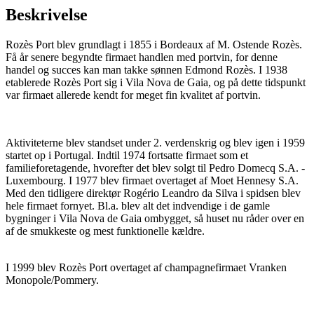
Beskrivelse
Rozès Port blev grundlagt i 1855 i Bordeaux af M. Ostende Rozès.
Få år senere begyndte firmaet handlen med portvin, for denne
handel og succes kan man takke sønnen Edmond Rozès. I 1938
etablerede Rozès Port sig i Vila Nova de Gaia, og på dette tidspunkt
var firmaet allerede kendt for meget fin kvalitet af portvin.
Aktiviteterne blev standset under 2. verdenskrig og blev igen i 1959
startet op i Portugal. Indtil 1974 fortsatte firmaet som et
familieforetagende, hvorefter det blev solgt til Pedro Domecq S.A. -
Luxembourg. I 1977 blev firmaet overtaget af Moet Hennesy S.A.
Med den tidligere direktør Rogério Leandro da Silva i spidsen blev
hele firmaet fornyet. Bl.a. blev alt det indvendige i de gamle
bygninger i Vila Nova de Gaia ombygget, så huset nu råder over en
af de smukkeste og mest funktionelle kældre.
I 1999 blev Rozès Port overtaget af champagnefirmaet Vranken
Monopole/Pommery.