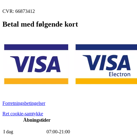
CVR: 66873412
Betal med følgende kort
Forretningsbetingelser
Ret cookie-samtykke
Åbningstider
I dag
0
7
:
0
0
-
21
:
0
0