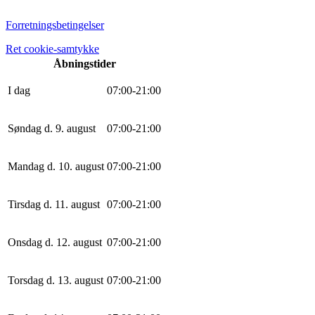
Forretningsbetingelser
Ret cookie-samtykke
Åbningstider
I dag
0
7
:
0
0
-
21
:
0
0
Søndag d. 9. august
0
7
:
0
0
-
21
:
0
0
Mandag d. 10. august
0
7
:
0
0
-
21
:
0
0
Tirsdag d. 11. august
0
7
:
0
0
-
21
:
0
0
Onsdag d. 12. august
0
7
:
0
0
-
21
:
0
0
Torsdag d. 13. august
0
7
:
0
0
-
21
:
0
0