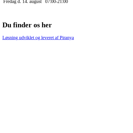
Fredag d. 14. august
0
7
:
0
0
-
21
:
0
0
Du finder os her
Løsning udviklet og leveret af
Piranya