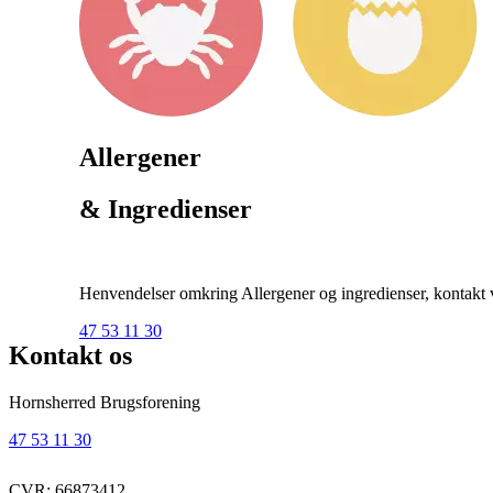
Allergener
& Ingredienser
Henvendelser omkring Allergener og ingredienser, kontakt ve
47 53 11 30
Kontakt os
Hornsherred Brugsforening
47 53 11 30
CVR: 66873412