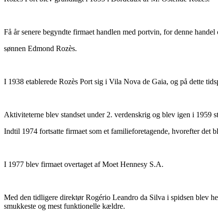
Få år senere begyndte firmaet handlen med portvin, for denne handel
sønnen Edmond Rozès.
I 1938 etablerede Rozès Port sig i Vila Nova de Gaia, og på dette tidsp
Aktiviteterne blev standset under 2. verdenskrig og blev igen i 1959 st
Indtil 1974 fortsatte firmaet som et familieforetagende, hvorefter de
I 1977 blev firmaet overtaget af Moet Hennesy S.A.
Med den tidligere direktør Rogério Leandro da Silva i spidsen blev he
smukkeste og mest funktionelle kældre.