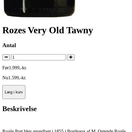
Rozes Very Old Tawny
Antal
Før
1.999
,
-
kr.
Nu
1.599
,
-
kr.
Læg i kurv
Beskrivelse
Rozès Port blev grundlagt i 1855 i Bordeaux af M. Ostende Rozès.