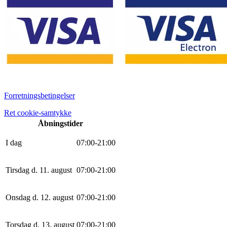
Forretningsbetingelser
Ret cookie-samtykke
Åbningstider
I dag
0
7
:
0
0
-
21
:
0
0
Tirsdag d. 11. august
0
7
:
0
0
-
21
:
0
0
Onsdag d. 12. august
0
7
:
0
0
-
21
:
0
0
Torsdag d. 13. august
0
7
:
0
0
-
21
:
0
0