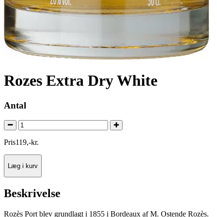
Rozes Extra Dry White
Antal
Pris
119
,
-
kr.
Læg i kurv
Beskrivelse
Rozès Port blev grundlagt i 1855 i Bordeaux af M. Ostende Rozès.