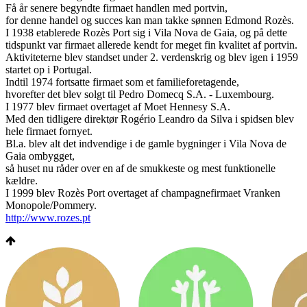
Få år senere begyndte firmaet handlen med portvin,
for denne handel og succes kan man takke sønnen Edmond Rozès.
I 1938 etablerede Rozès Port sig i Vila Nova de Gaia, og på dette
tidspunkt var firmaet allerede kendt for meget fin kvalitet af portvin.
Aktiviteterne blev standset under 2. verdenskrig og blev igen i 1959
startet op i Portugal.
Indtil 1974 fortsatte firmaet som et familieforetagende,
hvorefter det blev solgt til Pedro Domecq S.A. - Luxembourg.
I 1977 blev firmaet overtaget af Moet Hennesy S.A.
Med den tidligere direktør Rogério Leandro da Silva i spidsen blev
hele firmaet fornyet.
Bl.a. blev alt det indvendige i de gamle bygninger i Vila Nova de
Gaia ombygget,
så huset nu råder over en af de smukkeste og mest funktionelle
kældre.
I 1999 blev Rozès Port overtaget af champagnefirmaet Vranken
Monopole/Pommery.
http://www.rozes.pt