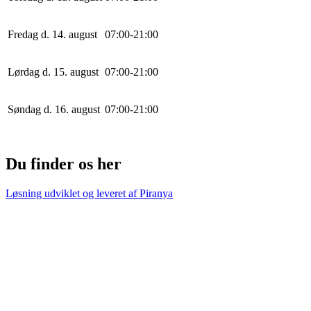
Fredag d. 14. august
0
7
:
0
0
-
21
:
0
0
Lørdag d. 15. august
0
7
:
0
0
-
21
:
0
0
Søndag d. 16. august
0
7
:
0
0
-
21
:
0
0
Du finder os her
Løsning udviklet og leveret af
Piranya