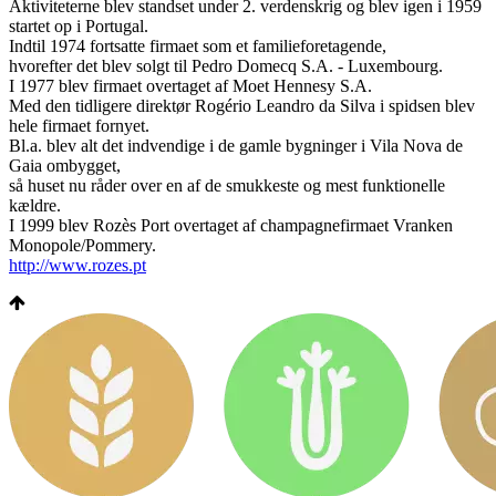
Aktiviteterne blev standset under 2. verdenskrig og blev igen i 1959
startet op i Portugal.
Indtil 1974 fortsatte firmaet som et familieforetagende,
hvorefter det blev solgt til Pedro Domecq S.A. - Luxembourg.
I 1977 blev firmaet overtaget af Moet Hennesy S.A.
Med den tidligere direktør Rogério Leandro da Silva i spidsen blev
hele firmaet fornyet.
Bl.a. blev alt det indvendige i de gamle bygninger i Vila Nova de
Gaia ombygget,
så huset nu råder over en af de smukkeste og mest funktionelle
kældre.
I 1999 blev Rozès Port overtaget af champagnefirmaet Vranken
Monopole/Pommery.
http://www.rozes.pt