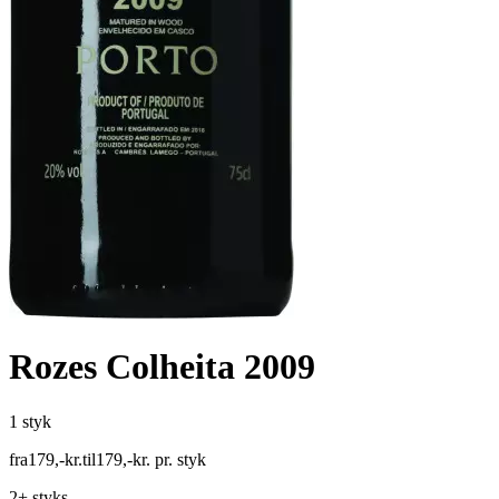
Rozes Colheita 2009
1 styk
fra
179
,
-
kr.
til
179
,
-
kr.
pr. styk
2+ styks