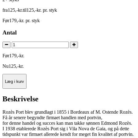
fra
125
,
-
kr.
til
125
,
-
kr.
pr. styk
Før
179
,
-
kr.
pr. styk
Antal
Før
179
,
-
kr.
Nu
125
,
-
kr.
Læg i kurv
Beskrivelse
Rozès Port blev grundlagt i 1855 i Bordeaux af M. Ostende Rozès.
Få år senere begyndte firmaet handlen med portvin,
for denne handel og succes kan man takke sønnen Edmond Rozès.
I 1938 etablerede Rozès Port sig i Vila Nova de Gaia, og på dette
tidspunkt var firmaet allerede kendt for meget fin kvalitet af portvin.