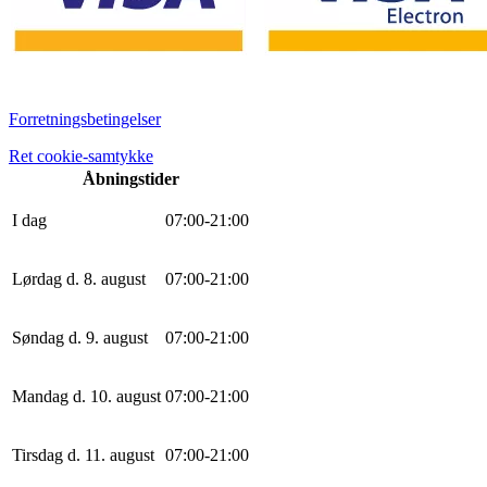
Forretningsbetingelser
Ret cookie-samtykke
Åbningstider
I dag
0
7
:
0
0
-
21
:
0
0
Lørdag d. 8. august
0
7
:
0
0
-
21
:
0
0
Søndag d. 9. august
0
7
:
0
0
-
21
:
0
0
Mandag d. 10. august
0
7
:
0
0
-
21
:
0
0
Tirsdag d. 11. august
0
7
:
0
0
-
21
:
0
0