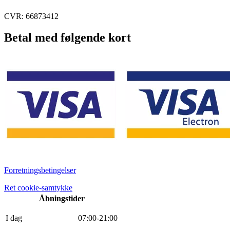
CVR: 66873412
Betal med følgende kort
Forretningsbetingelser
Ret cookie-samtykke
Åbningstider
I dag
0
7
:
0
0
-
21
:
0
0