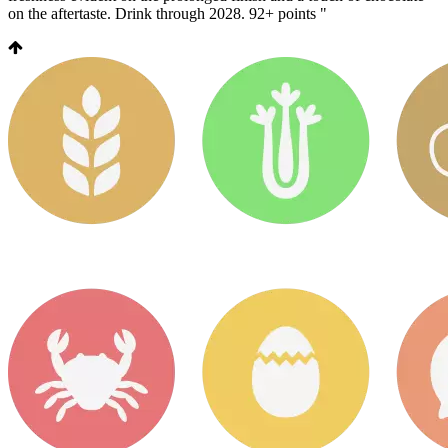
on the aftertaste. Drink through 2028. 92+ points "