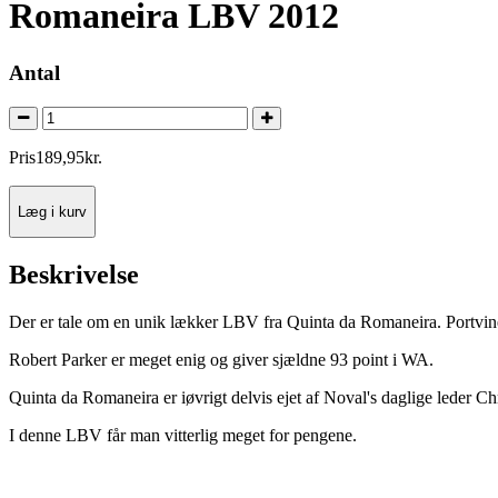
Romaneira LBV 2012
Antal
Pris
189
,
95
kr.
Læg i kurv
Beskrivelse
Der er tale om en unik lækker LBV fra Quinta da Romaneira. Portvi
Robert Parker er meget enig og giver sjældne 93 point i WA.
Quinta da Romaneira er iøvrigt delvis ejet af Noval's daglige leder Chr
I denne LBV får man vitterlig meget for pengene.