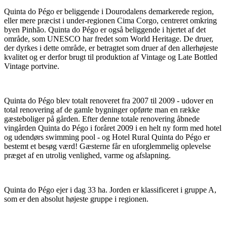
Quinta do Pégo er beliggende i Dourodalens demarkerede region,
eller mere præcist i under-regionen Cima Corgo, centreret omkring
byen Pinhão. Quinta do Pégo er også beliggende i hjertet af det
område, som UNESCO har fredet som World Heritage. De druer,
der dyrkes i dette område, er betragtet som druer af den allerhøjeste
kvalitet og er derfor brugt til produktion af Vintage og Late Bottled
Vintage portvine.
Quinta do Pégo blev totalt renoveret fra 2007 til 2009 - udover en
total renovering af de gamle bygninger opførte man en række
gæsteboliger på gården. Efter denne totale renovering åbnede
vingården Quinta do Pégo i foråret 2009 i en helt ny form med hotel
og udendørs swimming pool - og Hotel Rural Quinta do Pégo er
bestemt et besøg værd! Gæsterne får en uforglemmelig oplevelse
præget af en utrolig venlighed, varme og afslapning.
Quinta do Pégo ejer i dag 33 ha. Jorden er klassificeret i gruppe A,
som er den absolut højeste gruppe i regionen.