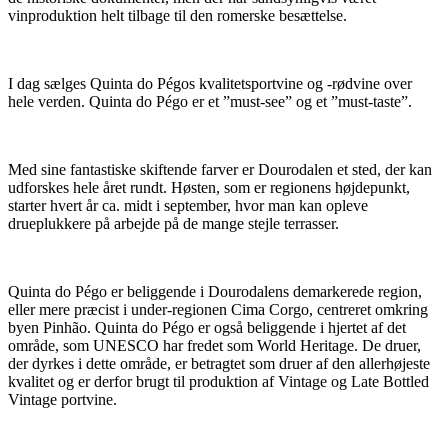
vinproduktion helt tilbage til den romerske besættelse.
I dag sælges Quinta do Pégos kvalitetsportvine og -rødvine over
hele verden. Quinta do Pégo er et ”must-see” og et ”must-taste”.
Med sine fantastiske skiftende farver er Dourodalen et sted, der kan
udforskes hele året rundt. Høsten, som er regionens højdepunkt,
starter hvert år ca. midt i september, hvor man kan opleve
drueplukkere på arbejde på de mange stejle terrasser.
Quinta do Pégo er beliggende i Dourodalens demarkerede region,
eller mere præcist i under-regionen Cima Corgo, centreret omkring
byen Pinhão. Quinta do Pégo er også beliggende i hjertet af det
område, som UNESCO har fredet som World Heritage. De druer,
der dyrkes i dette område, er betragtet som druer af den allerhøjeste
kvalitet og er derfor brugt til produktion af Vintage og Late Bottled
Vintage portvine.