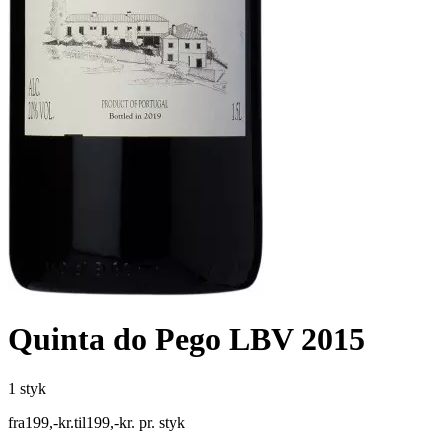
Quinta do Pego LBV 2015
1 styk
fra
199
,
-
kr.
til
199
,
-
kr.
pr. styk