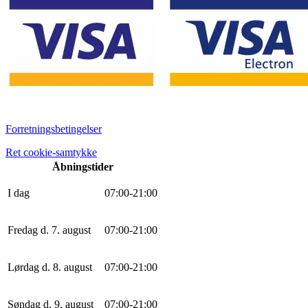
Forretningsbetingelser
Ret cookie-samtykke
Åbningstider
I dag
0
7
:
0
0
-
21
:
0
0
Fredag d. 7. august
0
7
:
0
0
-
21
:
0
0
Lørdag d. 8. august
0
7
:
0
0
-
21
:
0
0
Søndag d. 9. august
0
7
:
0
0
-
21
:
0
0