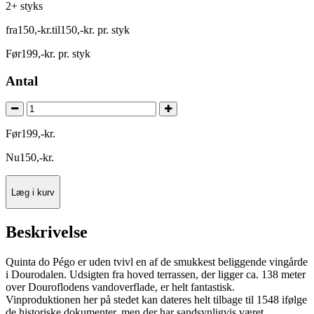
2+ styks
fra
150
,
-
kr.
til
150
,
-
kr.
pr. styk
Før
199
,
-
kr.
pr. styk
Antal
Før
199
,
-
kr.
Nu
150
,
-
kr.
Læg i kurv
Beskrivelse
Quinta do Pégo er uden tvivl en af de smukkest beliggende vingårde
i Dourodalen. Udsigten fra hoved terrassen, der ligger ca. 138 meter
over Douroflodens vandoverflade, er helt fantastisk.
Vinproduktionen her på stedet kan dateres helt tilbage til 1548 ifølge
de historiske dokumenter, men der har sandsynligvis været