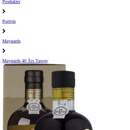
Produkter
Portvin
Maynards
Maynards 40 Års Tawny