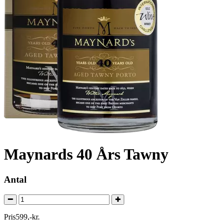
Maynards 40 Års Tawny
Antal
Pris
599
,
-
kr.