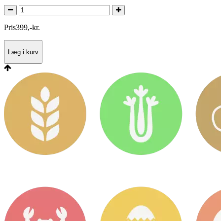
Pris
399
,
-
kr.
Læg i kurv