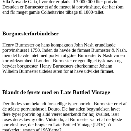
Vila Nova de Gaia, hvor der er plads til 3.000.000 liter portvin.
Desuden er Burmester et af de meget få portvinshuse, der har (om
end få) meget gamle Colheitavine tilbage til 1800-tallet.
Borgmesterforbindelser
Henry Burmester og hans kompagnon John Nash grundlagde
portvinshuset i 1750. Inden da havde de firmaet Burmester & Nash,
men det havde intet med portvin at gøre. Burmester & Nash var en
kornvirksomhed i London. Burmester er egentlig et tysk navn og
betyder borgmester. Henry Burmesters efterkommer Johann
Wilhelm Burmester tildeles æren for at have udviklet firmaet.
Blandt de første med en Late Bottled Vintage
Der findes som bekendt forskellige typer portvin. Burmester er et af
de ældste portvinshuse i Douro. De har siden begyndelsen lavet
flere typer portvin og altid været anerkendt for høj kvalitet, især
roses deres tawny ofte. Vidste du, at Burmester var et af de første
portvinshuse, der bragte en Late Bottled Vintage (LBV) på
markedet i starten af 1960’erne?