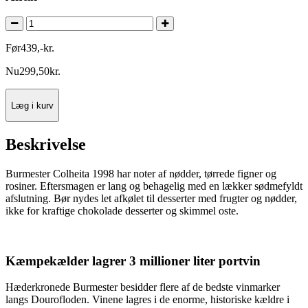
Før
439
,
-
kr.
Nu
299
,
50
kr.
Læg i kurv
Beskrivelse
Burmester Colheita 1998 har noter af nødder, tørrede figner og
rosiner. Eftersmagen er lang og behagelig med en lækker sødmefyldt
afslutning. Bør nydes let afkølet til desserter med frugter og nødder,
ikke for kraftige chokolade desserter og skimmel oste.
Kæmpekælder lagrer 3 millioner liter portvin
Hæderkronede Burmester besidder flere af de bedste vinmarker
langs Dourofloden. Vinene lagres i de enorme, historiske kældre i