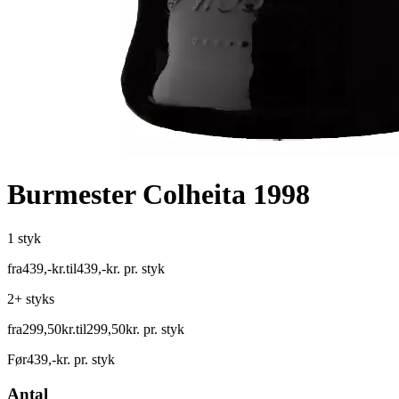
Burmester Colheita 1998
1 styk
fra
439
,
-
kr.
til
439
,
-
kr.
pr. styk
2+ styks
fra
299
,
50
kr.
til
299
,
50
kr.
pr. styk
Før
439
,
-
kr.
pr. styk
Antal