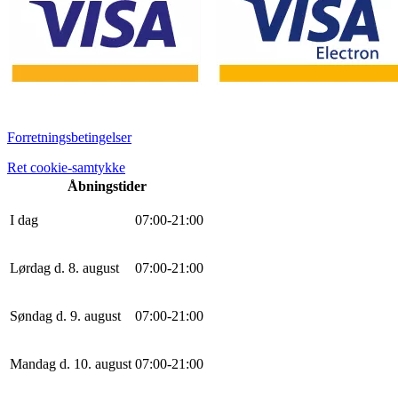
Forretningsbetingelser
Ret cookie-samtykke
Åbningstider
I dag
0
7
:
0
0
-
21
:
0
0
Lørdag d. 8. august
0
7
:
0
0
-
21
:
0
0
Søndag d. 9. august
0
7
:
0
0
-
21
:
0
0
Mandag d. 10. august
0
7
:
0
0
-
21
:
0
0