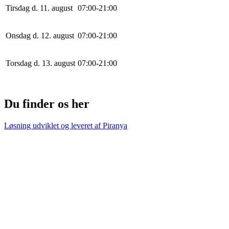
Tirsdag d. 11. august
0
7
:
0
0
-
21
:
0
0
Onsdag d. 12. august
0
7
:
0
0
-
21
:
0
0
Torsdag d. 13. august
0
7
:
0
0
-
21
:
0
0
Du finder os her
Løsning udviklet og leveret af
Piranya