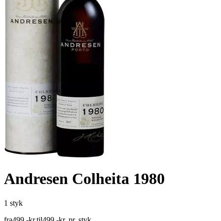
Andresen Colheita 1980
1 styk
fra
499
,
-
kr.
til
499
,
-
kr.
pr. styk