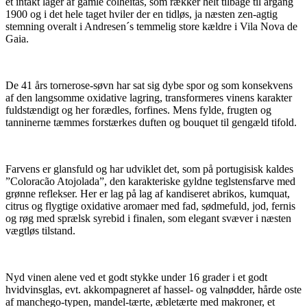
et intakt lager af gamle colheitas, som rækker helt tilbage til årgang
1900 og i det hele taget hviler der en tidløs, ja næsten zen-agtig
stemning overalt i Andresen´s temmelig store kældre i Vila Nova de
Gaia.
De 41 års tornerose-søvn har sat sig dybe spor og som konsekvens
af den langsomme oxidative lagring, transformeres vinens karakter
fuldstændigt og her forædles, forfines. Mens fylde, frugten og
tanninerne tæmmes forstærkes duften og bouquet til gengæld tifold.
Farvens er glansfuld og har udviklet det, som på portugisisk kaldes
”Coloracão Atojolada”, den karakteriske gyldne teglstensfarve med
grønne reflekser. Her er lag på lag af kandiseret abrikos, kumquat,
citrus og flygtige oxidative aromaer med fad, sødmefuld, jod, fernis
og røg med sprælsk syrebid i finalen, som elegant svæver i næsten
vægtløs tilstand.
Nyd vinen alene ved et godt stykke under 16 grader i et godt
hvidvinsglas, evt. akkompagneret af hassel- og valnødder, hårde oste
af manchego-typen, mandel-tærte, æbletærte med makroner, et