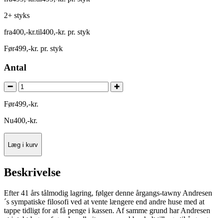
2+ styks
fra
400
,
-
kr.
til
400
,
-
kr.
pr. styk
Før
499
,
-
kr.
pr. styk
Antal
Før
499
,
-
kr.
Nu
400
,
-
kr.
Læg i kurv
Beskrivelse
Efter 41 års tålmodig lagring, følger denne årgangs-tawny Andresen
´s sympatiske filosofi ved at vente længere end andre huse med at
tappe tidligt for at få penge i kassen. Af samme grund har Andresen