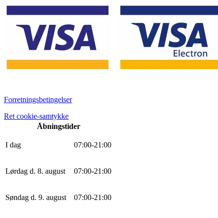
Forretningsbetingelser
Ret cookie-samtykke
Åbningstider
I dag
0
7
:
0
0
-
21
:
0
0
Lørdag d. 8. august
0
7
:
0
0
-
21
:
0
0
Søndag d. 9. august
0
7
:
0
0
-
21
:
0
0