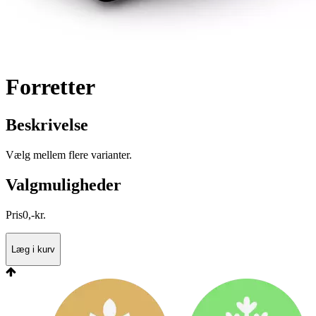
Forretter
Beskrivelse
Vælg mellem flere varianter.
Valgmuligheder
Pris
0
,
-
kr.
Læg i kurv