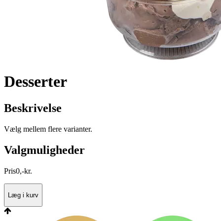
Desserter
Beskrivelse
Vælg mellem flere varianter.
Valgmuligheder
Pris
0
,
-
kr.
Læg i kurv