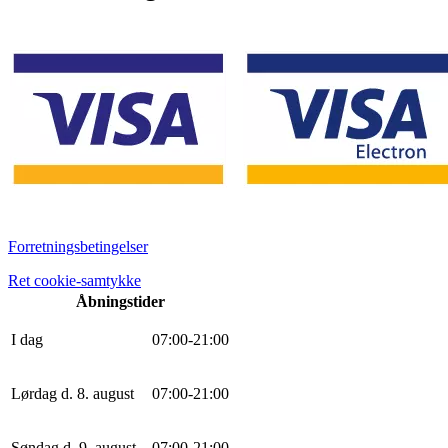
Forretningsbetingelser
Ret cookie-samtykke
Åbningstider
I dag
0
7
:
0
0
-
21
:
0
0
Lørdag d. 8. august
0
7
:
0
0
-
21
:
0
0
Søndag d. 9. august
0
7
:
0
0
-
21
:
0
0