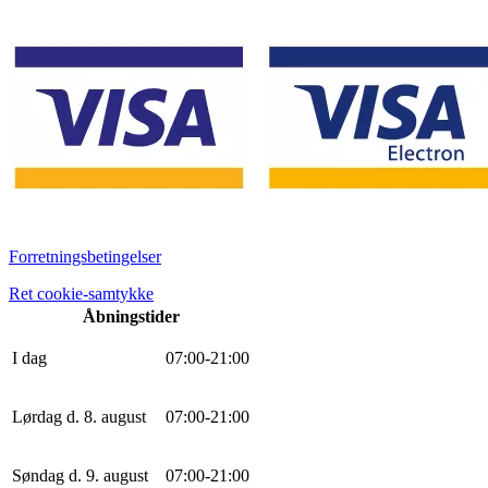
Forretningsbetingelser
Ret cookie-samtykke
Åbningstider
I dag
0
7
:
0
0
-
21
:
0
0
Lørdag d. 8. august
0
7
:
0
0
-
21
:
0
0
Søndag d. 9. august
0
7
:
0
0
-
21
:
0
0