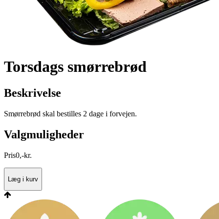
Torsdags smørrebrød
Beskrivelse
Smørrebrød skal bestilles 2 dage i forvejen.
Valgmuligheder
Pris
0
,
-
kr.
Læg i kurv