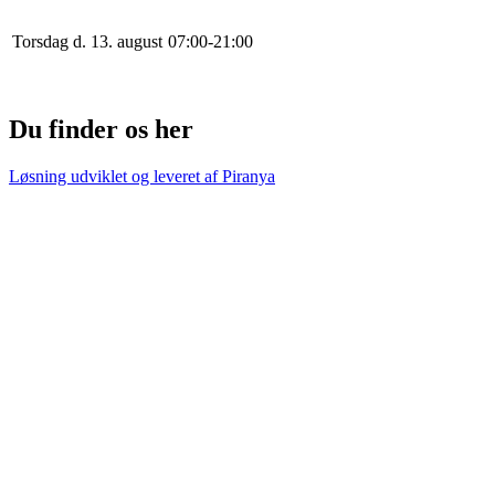
Torsdag d. 13. august
0
7
:
0
0
-
21
:
0
0
Du finder os her
Løsning udviklet og leveret af
Piranya