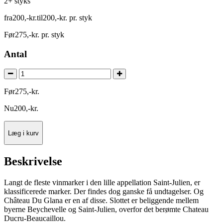
2+ styks
fra
200
,
-
kr.
til
200
,
-
kr.
pr. styk
Før
275
,
-
kr.
pr. styk
Antal
Før
275
,
-
kr.
Nu
200
,
-
kr.
Læg i kurv
Beskrivelse
Langt de fleste vinmarker i den lille appellation Saint-Julien, er
klassificerede marker. Der findes dog ganske få undtagelser. Og
Château Du Glana er en af disse. Slottet er beliggende mellem
byerne Beychevelle og Saint-Julien, overfor det berømte Chateau
Ducru-Beaucaillou.