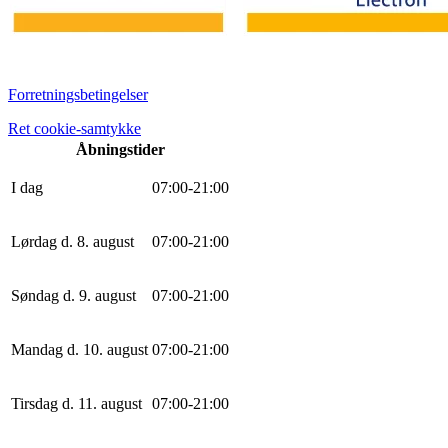
Forretningsbetingelser
Ret cookie-samtykke
Åbningstider
I dag
0
7
:
0
0
-
21
:
0
0
Lørdag d. 8. august
0
7
:
0
0
-
21
:
0
0
Søndag d. 9. august
0
7
:
0
0
-
21
:
0
0
Mandag d. 10. august
0
7
:
0
0
-
21
:
0
0
Tirsdag d. 11. august
0
7
:
0
0
-
21
:
0
0