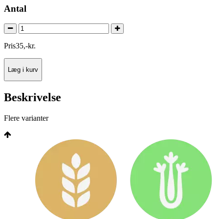
Antal
Pris
35
,
-
kr.
Læg i kurv
Beskrivelse
Flere varianter