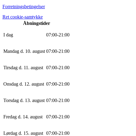
Forretningsbetingelser
Ret cookie-samtykke
Åbningstider
I dag
0
7
:
0
0
-
21
:
0
0
Mandag d. 10. august
0
7
:
0
0
-
21
:
0
0
Tirsdag d. 11. august
0
7
:
0
0
-
21
:
0
0
Onsdag d. 12. august
0
7
:
0
0
-
21
:
0
0
Torsdag d. 13. august
0
7
:
0
0
-
21
:
0
0
Fredag d. 14. august
0
7
:
0
0
-
21
:
0
0
Lørdag d. 15. august
0
7
:
0
0
-
21
:
0
0