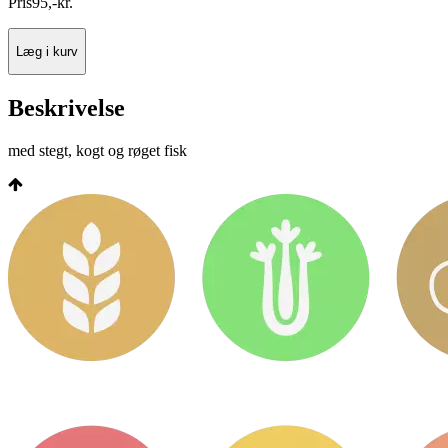
Pris
95
,
-
kr.
Læg i kurv
Beskrivelse
med stegt, kogt og røget fisk