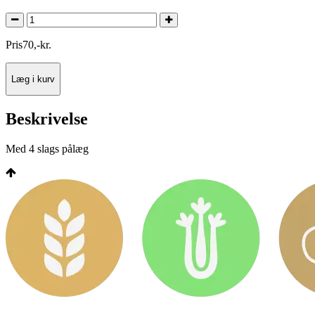
Pris
70
,
-
kr.
Læg i kurv
Beskrivelse
Med 4 slags pålæg