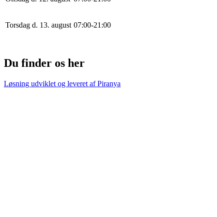
Torsdag d. 13. august
0
7
:
0
0
-
21
:
0
0
Du finder os her
Løsning udviklet og leveret af
Piranya