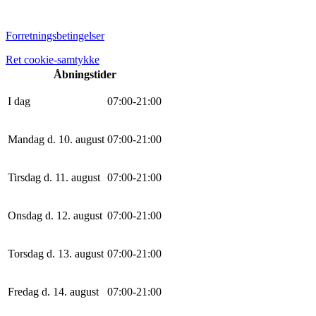
Forretningsbetingelser
Ret cookie-samtykke
Åbningstider
I dag
0
7
:
0
0
-
21
:
0
0
Mandag d. 10. august
0
7
:
0
0
-
21
:
0
0
Tirsdag d. 11. august
0
7
:
0
0
-
21
:
0
0
Onsdag d. 12. august
0
7
:
0
0
-
21
:
0
0
Torsdag d. 13. august
0
7
:
0
0
-
21
:
0
0
Fredag d. 14. august
0
7
:
0
0
-
21
:
0
0