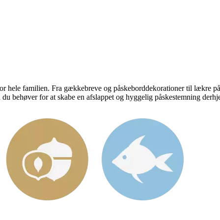
r hele familien. Fra gækkebreve og påskeborddekorationer til lækre påsk
vad du behøver for at skabe en afslappet og hyggelig påskestemning der