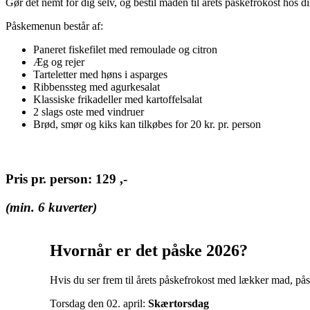
Gør det nemt for dig selv, og bestil maden til årets påskefrokost hos d
Påskemenun består af:
Paneret fiskefilet med remoulade og citron
Æg og rejer
Tarteletter med høns i asparges
Ribbenssteg med agurkesalat
Klassiske frikadeller med kartoffelsalat
2 slags oste med vindruer
Brød, smør og kiks kan tilkøbes for 20 kr. pr. person
Pris pr. person: 129 ,-
(min. 6 kuverter)
Hvornår er det påske 2026?
Hvis du ser frem til årets påskefrokost med lækker mad, pås
Torsdag den 02. april:
Skærtorsdag