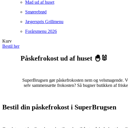
Mad ud af huset
Smørrebrød
Jægerspris Grillmenu
Forårsmenu 2026
Kurv
Bestil her
Påskefrokost ud af huset 🐣🐰
SuperBrugsen gør påskefrokosten nem og velsmagende. Vores
selv sammensætte frokosten? Så bugner butikken af friske rå
Bestil din påskefrokost i SuperBrugsen