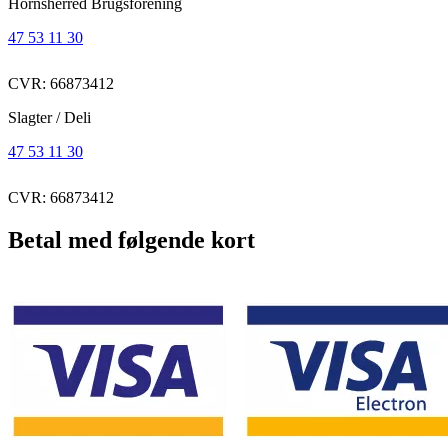
Hornsherred Brugsforening
47 53 11 30
CVR: 66873412
Slagter / Deli
47 53 11 30
CVR: 66873412
Betal med følgende kort