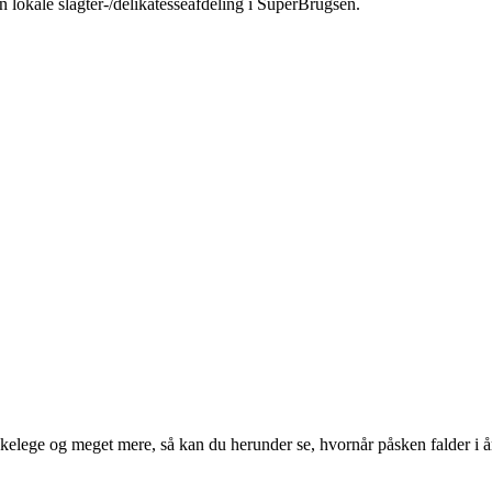
in lokale slagter-/delikatesseafdeling i SuperBrugsen.
kelege og meget mere, så kan du herunder se, hvornår påsken falder i å