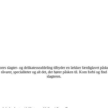
 slagter- og delikatesseafdeling tilbyder en lækker færdiglavet påskem
varer, specialiteter og alt det, der hører påsken til.
Kom forbi og find a
slagteren.