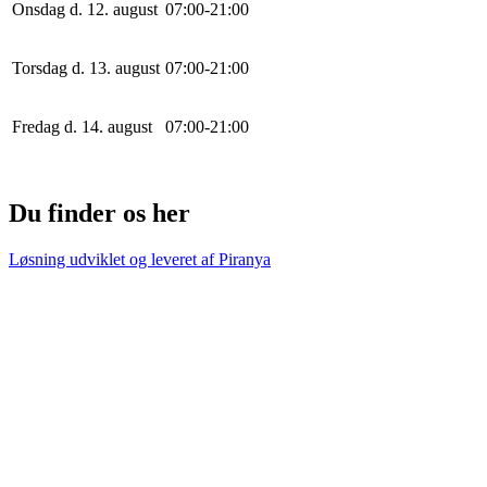
Onsdag d. 12. august
0
7
:
0
0
-
21
:
0
0
Torsdag d. 13. august
0
7
:
0
0
-
21
:
0
0
Fredag d. 14. august
0
7
:
0
0
-
21
:
0
0
Du finder os her
Løsning udviklet og leveret af
Piranya